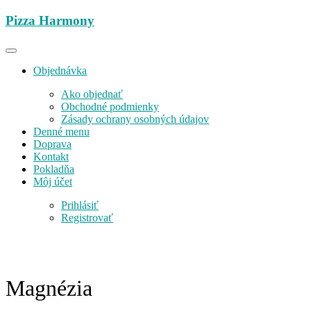
Preskočiť
Pizza Harmony
na
obsah
Objednávka
Ako objednať
Obchodné podmienky
Zásady ochrany osobných údajov
Denné menu
Doprava
Kontakt
Pokladňa
Môj účet
Prihlásiť
Registrovať
Magnézia