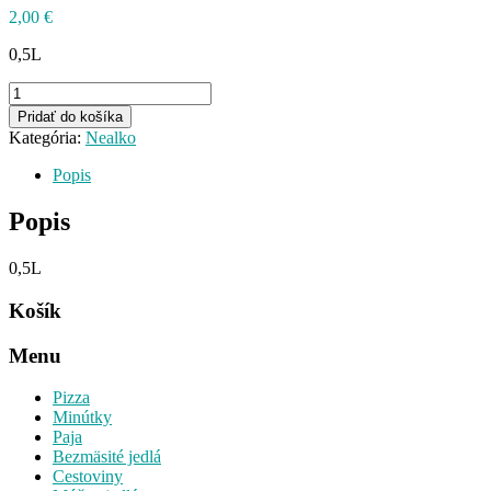
2,00
€
0,5L
množstvo
Magnézia
Pridať do košíka
Kategória:
Nealko
Popis
Popis
0,5L
Košík
Menu
Pizza
Minútky
Paja
Bezmäsité jedlá
Cestoviny